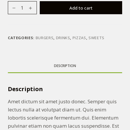
Muffin
Add to cart
Donut
Soufflé
Piebear
Claw
CATEGORIES:
BURGERS
,
DRINKS
,
PIZZAS
,
SWEETS
Croissant
quantity
DESCRIPTION
Description
Amet dictum sit amet justo donec. Semper quis
lectus nulla at volutpat diam ut. Quis enim
lobortis scelerisque fermentum dui. Elementum
pulvinar etiam non quam lacus suspendisse. Est