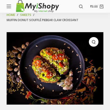
S
₹
0.00
k
HOME
/
SWEETS
/
i
MUFFIN DONUT SOUFFLÉ PIEBEAR CLAW CROISSANT
p
t
o
c
o
n
t
e
n
t