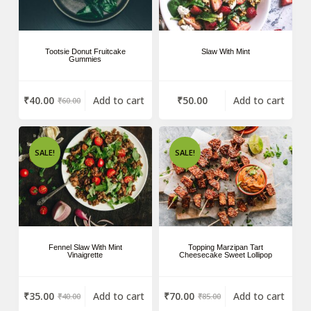
Tootsie Donut Fruitcake
Slaw With Mint
Gummies
₹
40.00
Add to cart
₹
50.00
Add to cart
₹
60.00
SALE!
SALE!
Fennel Slaw With Mint
Topping Marzipan Tart
Vinaigrette
Cheesecake Sweet Lollipop
₹
35.00
Add to cart
₹
70.00
Add to cart
₹
40.00
₹
85.00