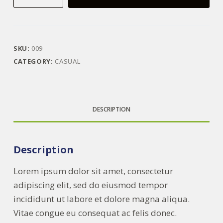
faucibus
nistincidunt
elementum
integer
SKU:
009
quantity
CATEGORY:
CASUAL
DESCRIPTION
Description
Lorem ipsum dolor sit amet, consectetur
adipiscing elit, sed do eiusmod tempor
incididunt ut labore et dolore magna aliqua.
Vitae congue eu consequat ac felis donec.