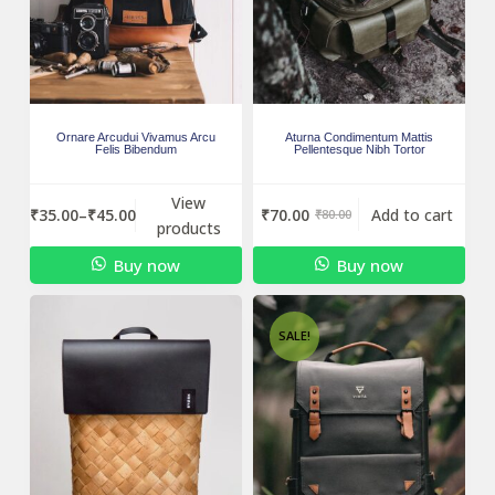
Ornare Arcudui Vivamus Arcu
Aturna Condimentum Mattis
Felis Bibendum
Pellentesque Nibh Tortor
View
₹
70.00
Add to cart
₹
35.00
–
₹
45.00
₹
80.00
products
Buy now
Buy now
SALE!