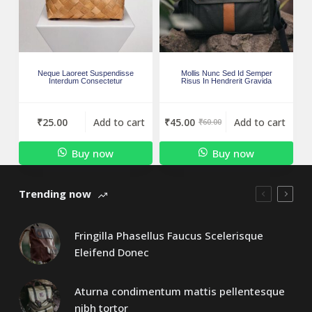
Neque Laoreet Suspendisse
Mollis Nunc Sed Id Semper
Interdum Consectetur
Risus In Hendrerit Gravida
₹
25.00
Add to cart
₹
45.00
Add to cart
₹
60.00
Buy now
Buy now
Trending now
Fringilla Phasellus Faucus Scelerisque
Eleifend Donec
Aturna condimentum mattis pellentesque
nibh tortor